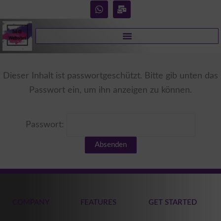
W
M
h
a
a
i
t
l
s
-
a
b
p
u
p
l
k
Dieser Inhalt ist passwortgeschützt. Bitte gib unten das
Passwort ein, um ihn anzeigen zu können.
Passwort:
COMPANY
FEATURES
GET STARTED