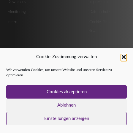
Downloads
Impressum
Monitoring
Datenschutz
Intern
Cookie-Richtlinie
(EU)
Cookie-Zustimmung verwalten
Copyright © 2026 MG Websites |
Wir verwenden Cookies, um unsere Website und unseren Service zu
Powered by MG Websites
optimieren.
Cookies akzeptieren
Ablehnen
Einstellungen anzeigen